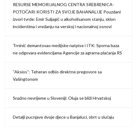
RESURSE MEMORIJALNOG CENTRA SREBRENICA-
POTOČARI KORISTI ZA SVOJE BAHANALIJE Pouzdani
izvori tvrde: Emir Suljagić u alkoholisanom stanju, sklon
incidentima i vređanju na verskoj i nacionalnoj osnovi
Trninić demantovao medijske natpise i ITK: Sporna baza
ne odgovara evidencijama Agencije za agrarna plaćanja RS
“Aksios”: Teheran odbio direktne pregovore sa
Vašingtonom
Snažno nevrijeme u Sloveniji: Oluja se bliži Hrvatskoj
Detalji pucnjave dvoje djece u Banjaluci, obrt u slučaju