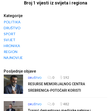
Broj 1 vijesti iz svijeta i regiona
Kategorije
POLITIKA
DRUŠTVO
SPORT
SVIJET
HRONIKA
REGION
NAJNOVIJE
Posljednje objave
0
192
DRUŠTVO
RESURSE MEMORIJALNOG CENTRA
SREBRENICA-POTOČARI KORISTI
0
482
DRUŠTVO
Trninić demantovao medijske natpise i