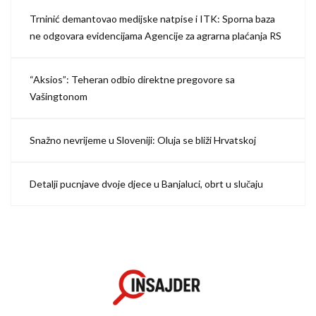
Trninić demantovao medijske natpise i ITK: Sporna baza
ne odgovara evidencijama Agencije za agrarna plaćanja RS
“Aksios”: Teheran odbio direktne pregovore sa
Vašingtonom
Snažno nevrijeme u Sloveniji: Oluja se bliži Hrvatskoj
Detalji pucnjave dvoje djece u Banjaluci, obrt u slučaju