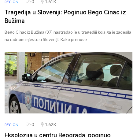
0
1.61K
REGION
Tragedija u Sloveniji: Poginuo Bego Cinac iz
Bužima
Bego Cinac iz Bužima (37) nastradao je u tragediji koja ga je zadesila
na radnom mjestu u Sloveniji. Kako prenose
0
1.62K
REGION
Eksplozija u centru Beograda, poginuo