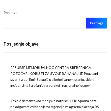
Pretraga
Pretraga
Posljednje objave
RESURSE MEMORIJALNOG CENTRA SREBRENICA-
POTOČARI KORISTI ZA SVOJE BAHANALIJE Pouzdani
izvori tvrde: Emir Suljagić u alkoholisanom stanju, sklon
incidentima i vređanju na verskoj i nacionalnoj osnovi
Trninić demantovao medijske natpise i ITK: Sporna baza
ne odgovara evidencijama Agencije za agrarna plaćanja RS