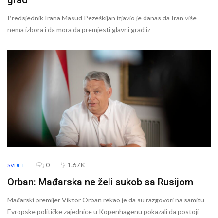
grad
Predsjednik Irana Masud Pezeškijan izjavio je danas da Iran više
nema izbora i da mora da premjesti glavni grad iz
0
1.67K
SVIJET
Orban: Mađarska ne želi sukob sa Rusijom
Mađarski premijer Viktor Orban rekao je da su razgovori na samitu
Evropske političke zajednice u Kopenhagenu pokazali da postoji