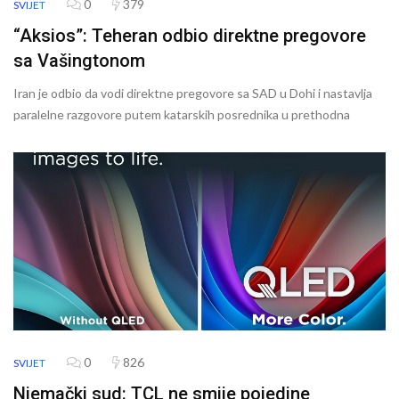
0
379
SVIJET
“Aksios”: Teheran odbio direktne pregovore
sa Vašingtonom
Iran je odbio da vodi direktne pregovore sa SAD u Dohi i nastavlja
paralelne razgovore putem katarskih posrednika u prethodna
0
826
SVIJET
Njemački sud: TCL ne smije pojedine