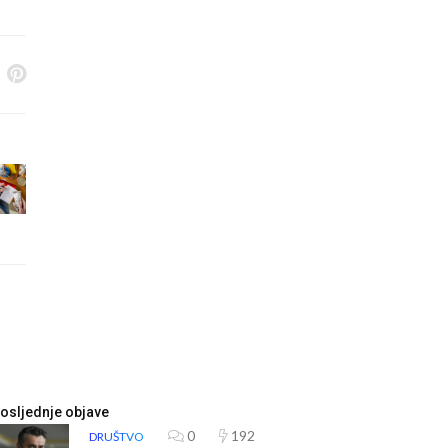
osljednje objave
0
192
DRUŠTVO