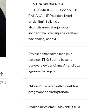
CENTRA SREBRENICA-
POTOČARI KORISTI ZA SVOJE
BAHANALIJE Pouzdani izvori
tvrde: Emir Suljagić u
alkoholisanom stanju, sklon
incidentima i vređanju na verskoj i
nacionalnoj osnovi
Trninić demantovao medijske
natpise i ITK: Sporna baza ne
odgovara evidencijama Agencije za
agrarna plaćanja RS
.75K
“Aksios”: Teheran odbio direktne
pregovore sa Vašingtonom
Snažno nevrijeme u Sloveniji: Oluja