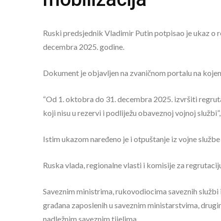
Ruski predsjednik Vladimir Putin potpisao je ukaz o r
decembra 2025. godine.
Dokument je objavljen na zvaničnom portalu na kojem 
“Od 1. oktobra do 31. decembra 2025. izvršiti regrut
koji nisu u rezervi i podliježu obaveznoj vojnoj službi
Istim ukazom naređeno je i otpuštanje iz vojne službe 
Ruska vlada, regionalne vlasti i komisije za regrutac
Saveznim ministrima, rukovodiocima saveznih službi i
građana zaposlenih u saveznim ministarstvima, drugi
nadležnim saveznim tijelima.