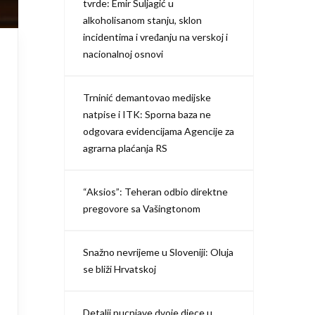
tvrde: Emir Suljagić u
alkoholisanom stanju, sklon
incidentima i vređanju na verskoj i
nacionalnoj osnovi
Trninić demantovao medijske
natpise i ITK: Sporna baza ne
odgovara evidencijama Agencije za
agrarna plaćanja RS
“Aksios”: Teheran odbio direktne
pregovore sa Vašingtonom
Snažno nevrijeme u Sloveniji: Oluja
se bliži Hrvatskoj
Detalji pucnjave dvoje djece u