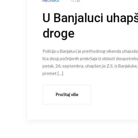
0
HRONIKA
U Banjaluci uhap
droge
Policija u Banjaluci je prethodnog vikenda uhapsila
lica zbog počinjenih prekršaja iz oblasti zloupotre
petak, 26. septembra, uhapšen je Z.S. iz Banjaluke,
promet […]
Pročitaj više