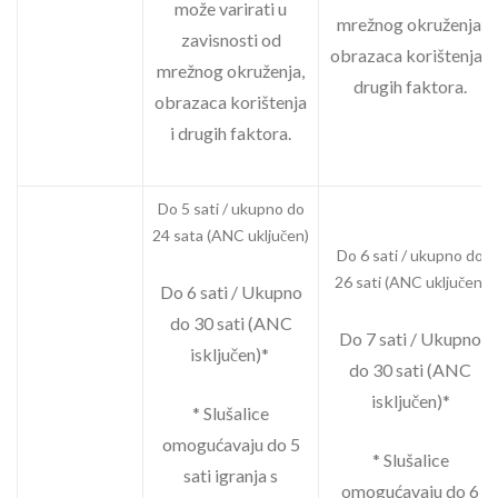
može varirati u
mrežnog okruženja,
zavisnosti od
obrazaca korištenja i
mrežnog okruženja,
drugih faktora.
obrazaca korištenja
i drugih faktora.
Do 5 sati / ukupno do
24 sata (ANC uključen)
Do 6 sati / ukupno do
26 sati (ANC uključen)
Do 6 sati / Ukupno
do 30 sati (ANC
Do 7 sati / Ukupno
isključen)*
do 30 sati (ANC
isključen)*
* Slušalice
omogućavaju do 5
* Slušalice
sati igranja s
omogućavaju do 6