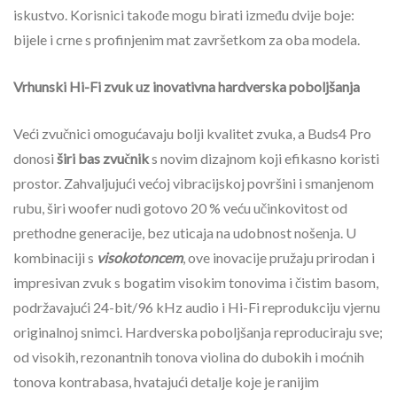
iskustvo. Korisnici takođe mogu birati između dvije boje:
bijele i crne s profinjenim mat završetkom za oba modela.
Vrhunski Hi-Fi zvuk uz inovativna hardverska poboljšanja
Veći zvučnici omogućavaju bolji kvalitet zvuka, a Buds4 Pro
donosi
širi bas zvučnik
s novim dizajnom koji efikasno koristi
prostor. Zahvaljujući većoj vibracijskoj površini i smanjenom
rubu, širi woofer nudi gotovo 20 % veću učinkovitost od
prethodne generacije, bez uticaja na udobnost nošenja. U
kombinaciji s
visokotoncem
, ove inovacije pružaju prirodan i
impresivan zvuk s bogatim visokim tonovima i čistim basom,
podržavajući 24-bit/96 kHz audio i Hi-Fi reprodukciju vjernu
originalnoj snimci. Hardverska poboljšanja reproduciraju sve;
od visokih, rezonantnih tonova violina do dubokih i moćnih
tonova kontrabasa, hvatajući detalje koje je ranijim