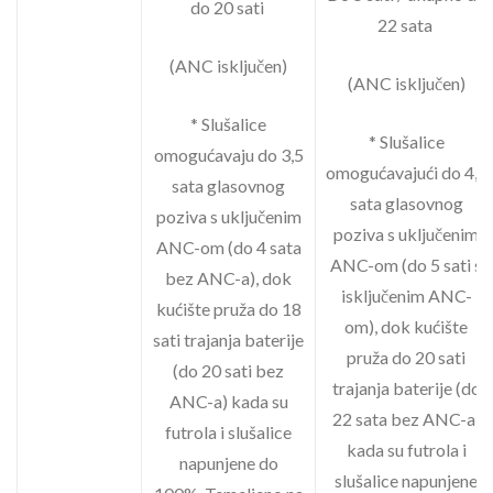
do 20 sati
22 sata
(ANC isključen)
(ANC isključen)
* Slušalice
* Slušalice
omogućavaju do 3,5
omogućavajući do 4,5
sata glasovnog
sata glasovnog
poziva s uključenim
poziva s uključenim
ANC-om (do 4 sata
ANC-om (do 5 sati s
bez ANC-a), dok
isključenim ANC-
kućište pruža do 18
om), dok kućište
sati trajanja baterije
pruža do 20 sati
(do 20 sati bez
trajanja baterije (do
ANC-a) kada su
22 sata bez ANC-a)
futrola i slušalice
kada su futrola i
napunjene do
slušalice napunjene