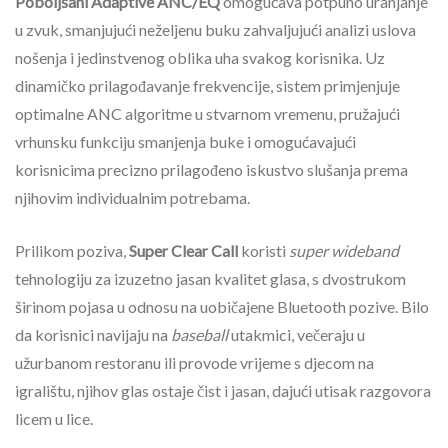
Poboljšani Adaptive ANC/EQ
omogućava potpuno uranjanje
u zvuk, smanjujući neželjenu buku zahvaljujući analizi uslova
nošenja i jedinstvenog oblika uha svakog korisnika. Uz
dinamičko prilagođavanje frekvencije, sistem primjenjuje
optimalne ANC algoritme u stvarnom vremenu, pružajući
vrhunsku funkciju smanjenja buke i omogućavajući
korisnicima precizno prilagođeno iskustvo slušanja prema
njihovim individualnim potrebama.
Prilikom poziva,
Super Clear Call
koristi
super wideband
tehnologiju za izuzetno jasan kvalitet glasa, s dvostrukom
širinom pojasa u odnosu na uobičajene Bluetooth pozive. Bilo
da korisnici navijaju na
baseball
utakmici, večeraju u
užurbanom restoranu ili provode vrijeme s djecom na
igralištu, njihov glas ostaje čist i jasan, dajući utisak razgovora
licem u lice.