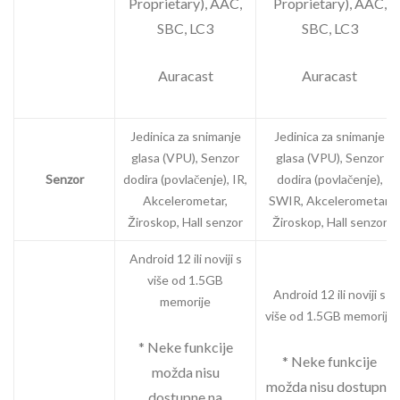
Proprietary), AAC,
Proprietary), AAC,
SBC, LC3
SBC, LC3
Auracast
Auracast
Jedinica za snimanje
Jedinica za snimanje
glasa (VPU), Senzor
glasa (VPU), Senzor
Senzor
dodira (povlačenje), IR,
dodira (povlačenje),
Akcelerometar,
SWIR, Akcelerometar,
Žiroskop, Hall senzor
Žiroskop, Hall senzor
Android 12 ili noviji s
više od 1.5GB
Android 12 ili noviji s
memorije
više od 1.5GB memorije
* Neke funkcije
* Neke funkcije
možda nisu
možda nisu dostupne
dostupne na