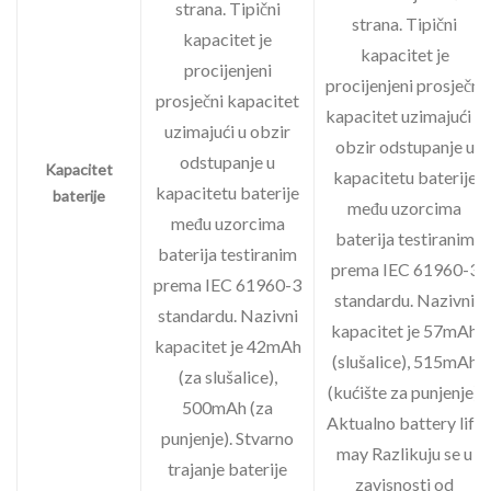
strana. Tipični
strana. Tipični
kapacitet je
kapacitet je
procijenjeni
procijenjeni prosječni
prosječni kapacitet
kapacitet uzimajući u
uzimajući u obzir
obzir odstupanje u
odstupanje u
Kapacitet
kapacitetu baterije
kapacitetu baterije
baterije
među uzorcima
među uzorcima
baterija testiranim
baterija testiranim
prema IEC 61960-3
prema IEC 61960-3
standardu. Nazivni
standardu. Nazivni
kapacitet je 57mAh
kapacitet je 42mAh
(slušalice), 515mAh
(za slušalice),
(kućište za punjenje).
500mAh (za
Aktualno battery life
punjenje). Stvarno
may Razlikuju se u
trajanje baterije
zavisnosti
od