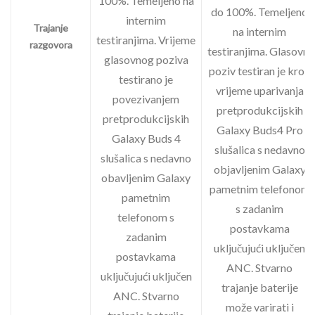
100%. Temeljeno na
do 100%. Temeljeno
internim
Trajanje
na internim
testiranjima. Vrijeme
razgovora
testiranjima. Glasovni
glasovnog poziva
poziv testiran je kroz
testirano je
vrijeme uparivanja
povezivanjem
pretprodukcijskih
pretprodukcijskih
Galaxy Buds4 Pro
Galaxy Buds 4
slušalica s nedavno
slušalica s nedavno
objavljenim Galaxy
obavljenim Galaxy
pametnim telefonom
pametnim
s zadanim
telefonom s
postavkama
zadanim
uključujući uključen
postavkama
ANC. Stvarno
uključujući uključen
trajanje baterije
ANC. Stvarno
može varirati i