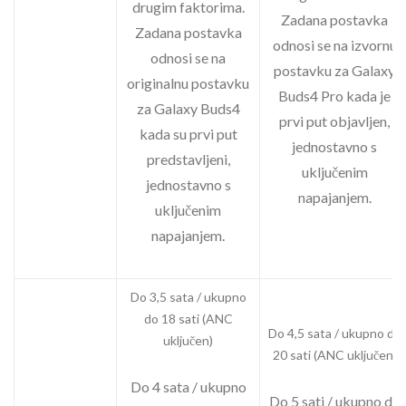
drugim faktorima.
Zadana postavka
Zadana postavka
odnosi se na izvornu
odnosi se na
postavku za Galaxy
originalnu postavku
Buds4 Pro kada je
za Galaxy Buds4
prvi put objavljen,
kada su prvi put
jednostavno s
predstavljeni,
uključenim
jednostavno s
napajanjem.
uključenim
napajanjem.
Do 3,5 sata / ukupno
do 18 sati (ANC
Do 4,5 sata / ukupno do
uključen)
20 sati (ANC uključen)
Do 4 sata / ukupno
Do 5 sati / ukupno do