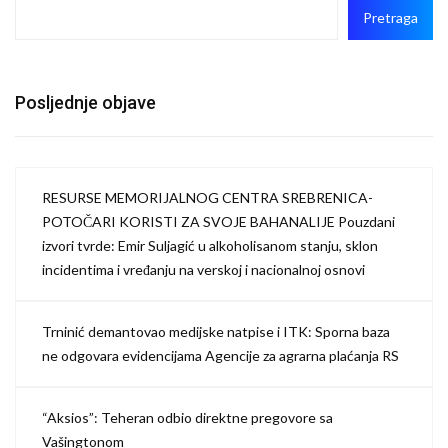
Pretraga
Posljednje objave
RESURSE MEMORIJALNOG CENTRA SREBRENICA-
POTOČARI KORISTI ZA SVOJE BAHANALIJE Pouzdani
izvori tvrde: Emir Suljagić u alkoholisanom stanju, sklon
incidentima i vređanju na verskoj i nacionalnoj osnovi
Trninić demantovao medijske natpise i ITK: Sporna baza
ne odgovara evidencijama Agencije za agrarna plaćanja RS
“Aksios”: Teheran odbio direktne pregovore sa
Vašingtonom