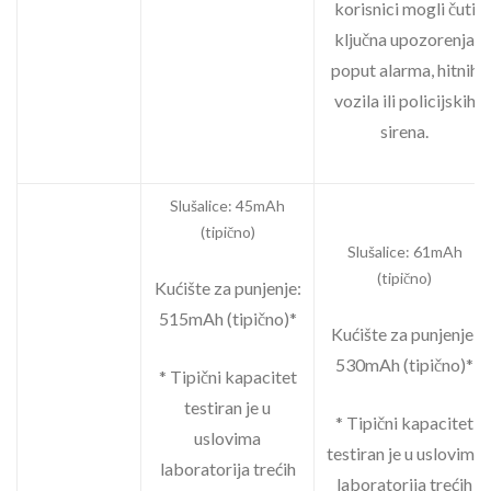
korisnici mogli čuti
ključna upozorenja
poput alarma, hitnih
vozila ili policijskih
sirena.
Slušalice: 45mAh
(tipično)
Slušalice: 61mAh
(tipično)
Kućište za punjenje:
515mAh (tipično)*
Kućište za punjenje:
530mAh (tipično)*
* Tipični kapacitet
testiran je u
* Tipični kapacitet
uslovima
testiran je u uslovima
laboratorija trećih
laboratorija trećih