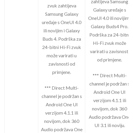
zahtijeva Samsung
zvuk zahtijeva
Galaxy uređaje s
Samsung Galaxy
OneUI 4.0 ili novijim i
uređaje s OneUI 4.0
Galaxy Buds4 Pro.
ili novijim i Galaxy
Podrška za 24-bitni
Buds 4. Podrška za
Hi-Fi zvuk može
24-bitni Hi-Fi zvuk
varirati u zavisnosti
može varirati u
od primjene.
zavisnosti od
primjene.
*** Direct Multi-
channel je podržan s
*** Direct Multi-
Android One UI
channel je podržan s
verzijom 4.1.1 ili
Android One UI
novijom, dok 360
verzijom 4.1.1 ili
Audio podržava One
novijom, dok 360
UI 3.1 ili noviju.
Audio podržava One