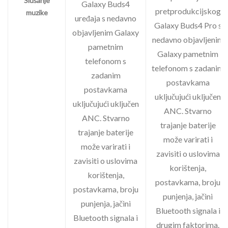
Slušanje
Galaxy Buds4
pretprodukcijskog
muzike
uređaja s nedavno
Galaxy Buds4 Pro s
objavljenim Galaxy
nedavno objavljenim
pametnim
Galaxy pametnim
telefonom s
telefonom s zadanim
zadanim
postavkama
postavkama
uključujući uključen
uključujući uključen
ANC. Stvarno
ANC. Stvarno
trajanje baterije
trajanje baterije
može varirati i
može varirati i
zavisiti o uslovima
zavisiti o uslovima
korištenja,
korištenja,
postavkama, broju
postavkama, broju
punjenja, jačini
punjenja, jačini
Bluetooth signala i
Bluetooth signala i
drugim faktorima.