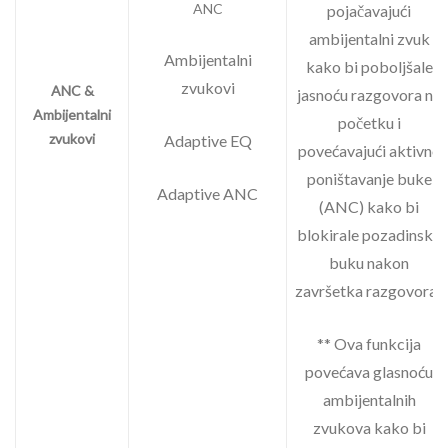
ANC
pojačavajući
ambijentalni zvuk
Ambijentalni
kako bi poboljšale
zvukovi
ANC &
jasnoću razgovora na
Ambijentalni
početku i
zvukovi
Adaptive EQ
povećavajući aktivno
poništavanje buke
Adaptive ANC
(ANC) kako bi
blokirale pozadinsku
buku nakon
završetka razgovora.
** Ova funkcija
povećava glasnoću
ambijentalnih
zvukova kako bi