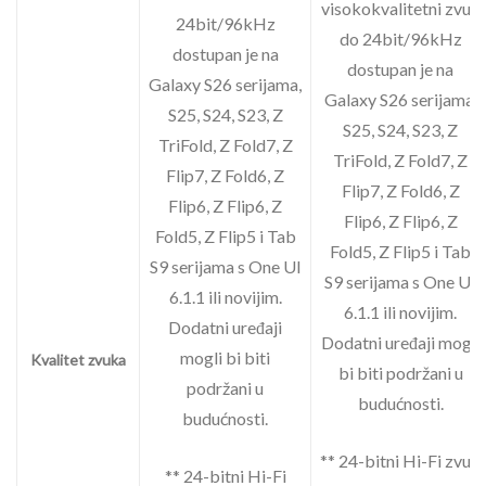
visokokvalitetni zvuk
24bit/96kHz
do 24bit/96kHz
dostupan je na
dostupan je na
Galaxy S26 serijama,
Galaxy S26 serijama,
S25, S24, S23, Z
S25, S24, S23, Z
TriFold, Z Fold7, Z
TriFold, Z Fold7, Z
Flip7, Z Fold6, Z
Flip7, Z Fold6, Z
Flip6, Z Flip6, Z
Flip6, Z Flip6, Z
Fold5, Z Flip5 i Tab
Fold5, Z Flip5 i Tab
S9 serijama s One UI
S9 serijama s One UI
6.1.1 ili novijim.
6.1.1 ili novijim.
Dodatni uređaji
Dodatni uređaji mogli
mogli bi biti
Kvalitet zvuka
bi biti podržani u
podržani u
budućnosti.
budućnosti.
** 24-bitni Hi-Fi zvuk
** 24-bitni Hi-Fi