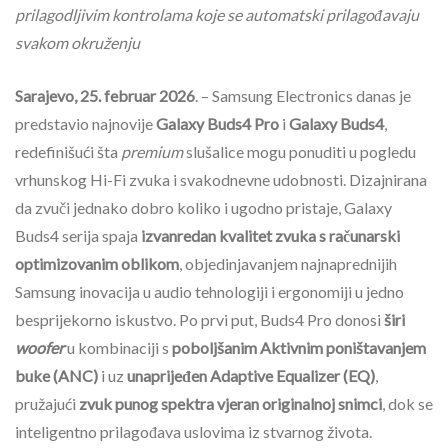
prilagodljivim kontrolama koje se automatski prilagođavaju
svakom okruženju
Sarajevo, 25. februar 2026
. – Samsung Electronics danas je
predstavio najnovije
Galaxy Buds4 Pro
i
Galaxy Buds4
,
redefinišući šta
premium
slušalice mogu ponuditi u pogledu
vrhunskog Hi-Fi zvuka i svakodnevne udobnosti. Dizajnirana
da zvuči jednako dobro koliko i ugodno pristaje, Galaxy
Buds4 serija spaja
izvanredan kvalitet zvuka s računarski
optimizovanim oblikom
, objedinjavanjem najnaprednijih
Samsung inovacija u audio tehnologiji i ergonomiji u jedno
besprijekorno iskustvo. Po prvi put, Buds4 Pro donosi
širi
woofer
u kombinaciji s
poboljšanim Aktivnim poništavanjem
buke (ANC)
i uz
unaprijeđen Adaptive Equalizer (EQ)
,
pružajući
zvuk punog spektra vjeran originalnoj snimci
, dok se
inteligentno prilagođava uslovima iz stvarnog života.