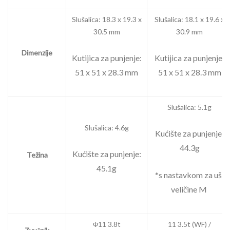
Slušalica: 18.3 x 19.3 x
Slušalica: 18.1 x 19.6 x
30.5 mm
30.9 mm
Dimenzije
Kutijica za punjenje:
Kutijica za punjenje:
51 x 51 x 28.3 mm
51 x 51 x 28.3 mm
Slušalica: 5.1g
Slušalica: 4.6g
Kućište za punjenje:
44.3g
Kućište za punjenje:
Težina
45.1g
*s nastavkom za uši
veličine M
Φ11 3.8t
11 3.5t (WF) /