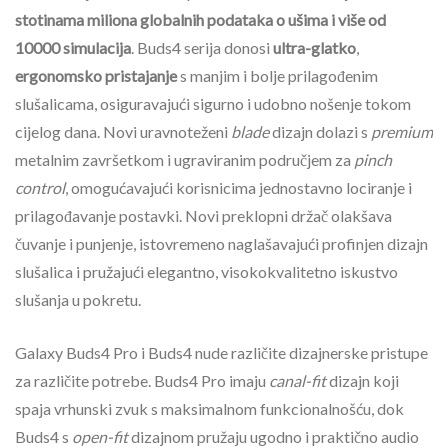
stotinama miliona globalnih podataka
o ušima i više od
10000 simulacija
. Buds4 serija donosi
ultra-glatko
,
ergonomsko pristajanje
s manjim i bolje prilagođenim
slušalicama, osiguravajući sigurno i udobno nošenje tokom
cijelog dana. Novi uravnoteženi
blade
dizajn dolazi s
premium
metalnim završetkom i ugraviranim područjem za
pinch
control
, omogućavajući korisnicima jednostavno lociranje i
prilagođavanje postavki. Novi preklopni držač olakšava
čuvanje i punjenje, istovremeno naglašavajući profinjen dizajn
slušalica i pružajući elegantno, visokokvalitetno iskustvo
slušanja u pokretu.
Galaxy Buds4 Pro i Buds4 nude različite dizajnerske pristupe
za različite potrebe. Buds4 Pro imaju
canal-fit
dizajn koji
spaja vrhunski zvuk s maksimalnom funkcionalnošću, dok
Buds4 s
open-fit
dizajnom pružaju ugodno i praktično audio