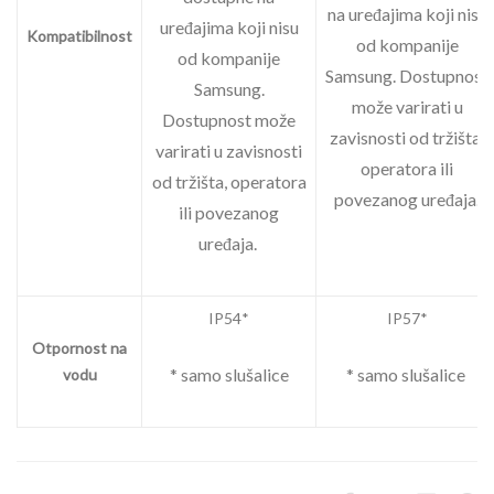
na uređajima koji nisu
uređajima koji nisu
Kompatibilnost
od kompanije
od kompanije
Samsung. Dostupnost
Samsung.
može varirati u
Dostupnost može
zavisnosti od tržišta,
varirati u zavisnosti
operatora ili
od tržišta, operatora
povezanog uređaja.
ili povezanog
uređaja.
IP54*
IP57*
Otpornost na
* samo slušalice
* samo slušalice
vodu