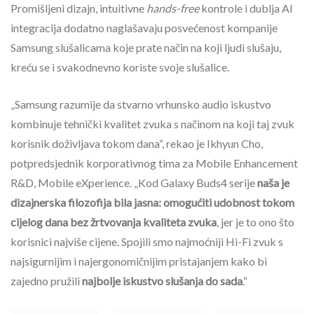
Promišljeni dizajn, intuitivne
hands-free
kontrole i dublja AI
integracija dodatno naglašavaju posvećenost kompanije
Samsung slušalicama koje prate način na koji ljudi slušaju,
kreću se i svakodnevno koriste svoje slušalice.
„Samsung razumije da stvarno vrhunsko audio iskustvo
kombinuje tehnički kvalitet zvuka s načinom na koji taj zvuk
korisnik doživljava tokom dana“, rekao je Ikhyun Cho,
potpredsjednik korporativnog tima za Mobile Enhancement
R&D, Mobile eXperience. „Kod Galaxy Buds4 serije
naša je
dizajnerska filozofija bila jasna: omogućiti udobnost tokom
cijelog dana bez žrtvovanja kvaliteta zvuka
, jer je to ono što
korisnici najviše cijene. Spojili smo najmoćniji Hi-Fi zvuk s
najsigurnijim i najergonomičnijim pristajanjem kako bi
zajedno pružili
najbolje iskustvo slušanja do sada
.“