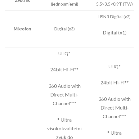
Zvučnik
(jednosmjerni)
5.5×3.5×0.9T (TW)​
HSNR Digital (x2) ​
Mikrofon
Digital (x3)
Digital (x1)
UHQ*
UHQ*
24bit Hi-Fi**
24bit Hi-Fi**
360 Audio with
Direct Multi-
360 Audio with
Channel***
Direct Multi-
Channel***
* Ultra
visokokvalitetni
* Ultra
zvuk do