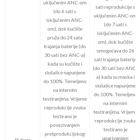
uključenim ANC-om
sati reprodukcije s
(do 6 sati s
uključenim ANC-om
isključenim ANC-
(do 7 sati s
om), dok kućište
isključenim ANC-
pruža do 24 sata
om), dok kućište
trajanja baterije (do
omogućava do 26
30 sati bez ANC-a)
sati trajanja baterije
kada su kućište i
(do 30 sati bez ANC-
slušalice napunjene
a) kada su maska i
do 100%. Temeljeno
slušalice napunjene
na internim
do 100%. Temeljeno
testiranjima. Vrijeme
na internim
reprodukcije zvuka
testiranjima. Vrijeme
testirano je
reprodukcije zvuka
povezivanjem
testirano je
pretprodukcijskog
uparivanjem