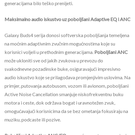
generacijama bilo teško prenijeti.
Maksimalno audio iskustvo uz poboljšani Adaptive EQ i ANC
Galaxy Buds4 serija donosi softverska poboljšanja temeljena
na moćnim adaptivnim zvučnim mogućnostima koje su
korisnici voljeli u prethodnim generacijama.
Poboljšani ANC
može ukloniti sve od jakih zvukova u prevozu do
svakodnevne pozadinske buke, osiguravajući impresivno
audio iskustvo koje se prilagođava promjenjivim uslovima. Na
primjer, putovanja autobusom, vozom ili avionom, poboljšani
Active Noise Cancellation smanjuje niskofrekventnu buku
motora i ceste, dok održava bogat i uravnotežen zvuk,
omogućavajući korisnicima da se bez ometanja fokusiraju na
muziku, podcaste ili pozive.