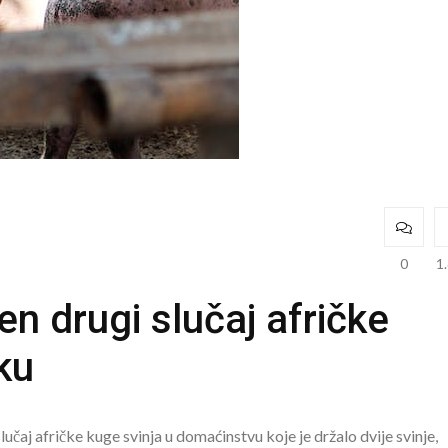
0
1
ven drugi slučaj afričke
ku
čaj afričke kuge svinja u domaćinstvu koje je držalo dvije svinje,