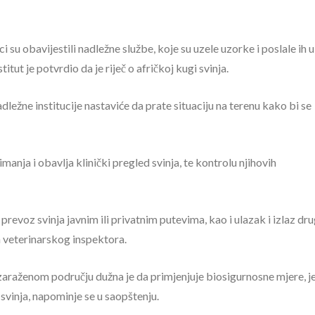
su obavijestili nadležne službe, koje su uzele uzorke i poslale ih u
itut je potvrdio da je riječ o afričkoj kugi svinja.
ežne institucije nastaviće da prate situaciju na terenu kako bi se
anja i obavlja klinički pregled svinja, te kontrolu njihovih
prevoz svinja javnim ili privatnim putevima, kao i ulazak i izlaz dru
a veterinarskog inspektora.
u zaraženom području dužna je da primjenjuje biosigurnosne mjere, je
 svinja, napominje se u saopštenju.