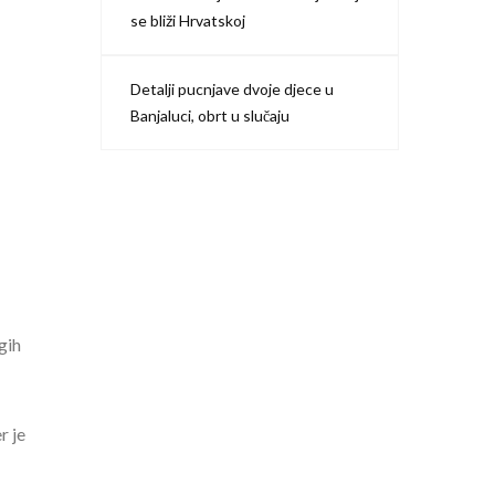
se bliži Hrvatskoj
Detalji pucnjave dvoje djece u
Banjaluci, obrt u slučaju
gih
r je