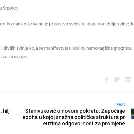
 u Srpskoj
liko dana otkriveno je prisustvo svinjske kuge kod dvije svinje, k
i divljih svinja koja se manifestuje u obliku hemoragične groznice.
čivo za svinje.
Next
 hilj
Stanivuković o novom pokretu: Započinje
epoha u kojoj snažna politička struktura pr
euzima odgovornost za promjene