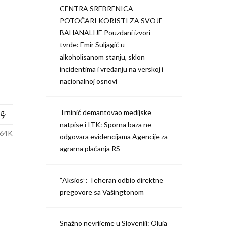
CENTRA SREBRENICA-
POTOČARI KORISTI ZA SVOJE
BAHANALIJE Pouzdani izvori
tvrde: Emir Suljagić u
alkoholisanom stanju, sklon
incidentima i vređanju na verskoj i
nacionalnoj osnovi
Trninić demantovao medijske
natpise i ITK: Sporna baza ne
.64K
odgovara evidencijama Agencije za
agrarna plaćanja RS
“Aksios”: Teheran odbio direktne
pregovore sa Vašingtonom
Snažno nevrijeme u Sloveniji: Oluja