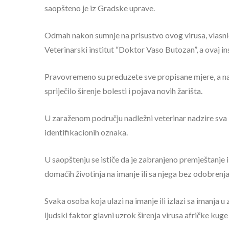
saopšteno je iz Gradske uprave.
Odmah nakon sumnje na prisustvo ovog virusa, vlasnici 
Veterinarski institut “Doktor Vaso Butozan”, a ovaj inst
Pravovremeno su preduzete sve propisane mjere, a nadl
spriječilo širenje bolesti i pojava novih žarišta.
U zaraženom području nadležni veterinar nadzire sva im
identifikacionih oznaka.
U saopštenju se ističe da je zabranjeno premještanje i 
domaćih životinja na imanje ili sa njega bez odobrenj
Svaka osoba koja ulazi na imanje ili izlazi sa imanja 
ljudski faktor glavni uzrok širenja virusa afričke kuge