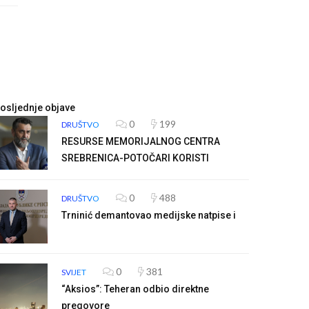
osljednje objave
0
199
DRUŠTVO
RESURSE MEMORIJALNOG CENTRA
SREBRENICA-POTOČARI KORISTI
0
488
DRUŠTVO
Trninić demantovao medijske natpise i
0
381
SVIJET
“Aksios”: Teheran odbio direktne
pregovore