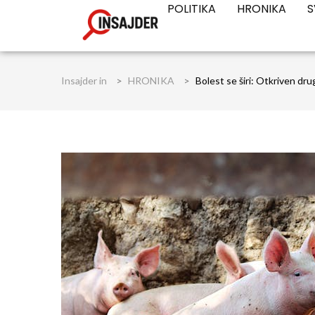
POLITIKA
HRONIKA
S
Insajder in
>
HRONIKA
>
Bolest se širi: Otkriven dru