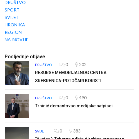
DRUŠTVO
SPORT
SVIJET
HRONIKA
REGION
NAJNOVIJE
Posljednje objave
0
202
DRUŠTVO
RESURSE MEMORIJALNOG CENTRA
SREBRENICA-POTOČARI KORISTI
0
490
DRUŠTVO
Trninić demantovao medijske natpise i
0
383
SVIJET