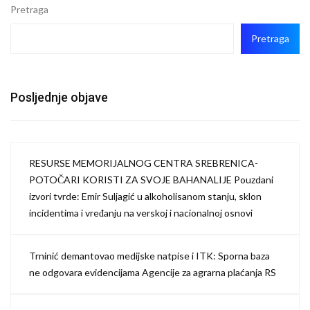
Pretraga
Pretraga
Posljednje objave
RESURSE MEMORIJALNOG CENTRA SREBRENICA-
POTOČARI KORISTI ZA SVOJE BAHANALIJE Pouzdani
izvori tvrde: Emir Suljagić u alkoholisanom stanju, sklon
incidentima i vređanju na verskoj i nacionalnoj osnovi
Trninić demantovao medijske natpise i ITK: Sporna baza
ne odgovara evidencijama Agencije za agrarna plaćanja RS