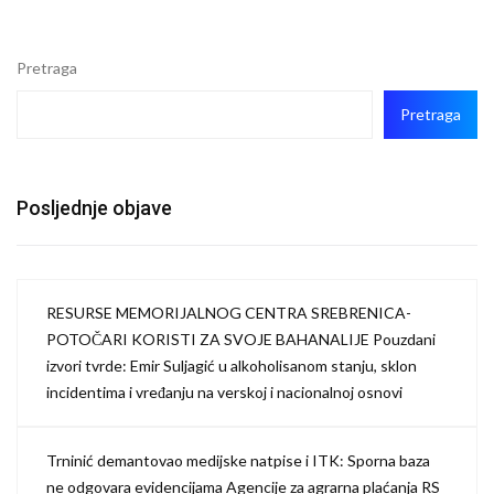
Pretraga
Pretraga
Posljednje objave
RESURSE MEMORIJALNOG CENTRA SREBRENICA-
POTOČARI KORISTI ZA SVOJE BAHANALIJE Pouzdani
izvori tvrde: Emir Suljagić u alkoholisanom stanju, sklon
incidentima i vređanju na verskoj i nacionalnoj osnovi
Trninić demantovao medijske natpise i ITK: Sporna baza
ne odgovara evidencijama Agencije za agrarna plaćanja RS