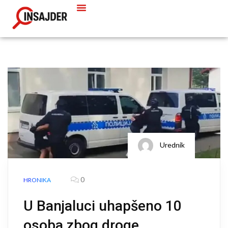
Urednik
0
HRONIKA
U Banjaluci uhapšeno 10
osoba zbog droge