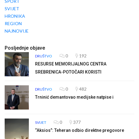
SPORT
SVIJET
HRONIKA
REGION
NAJNOVIJE
Posljednje objave
0
192
DRUŠTVO
RESURSE MEMORIJALNOG CENTRA
SREBRENICA-POTOČARI KORISTI
0
482
DRUŠTVO
Trninić demantovao medijske natpise i
0
377
SVIJET
“Aksios”: Teheran odbio direktne pregovore