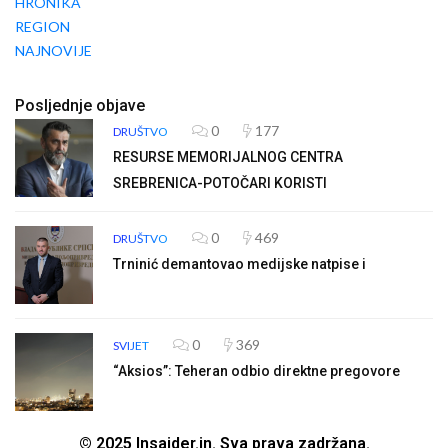
HRONIKA
REGION
NAJNOVIJE
Posljednje objave
0
177
DRUŠTVO
RESURSE MEMORIJALNOG CENTRA
SREBRENICA-POTOČARI KORISTI
0
469
DRUŠTVO
Trninić demantovao medijske natpise i
0
369
SVIJET
“Aksios”: Teheran odbio direktne pregovore
© 2025 Insajder.in. Sva prava zadržana.